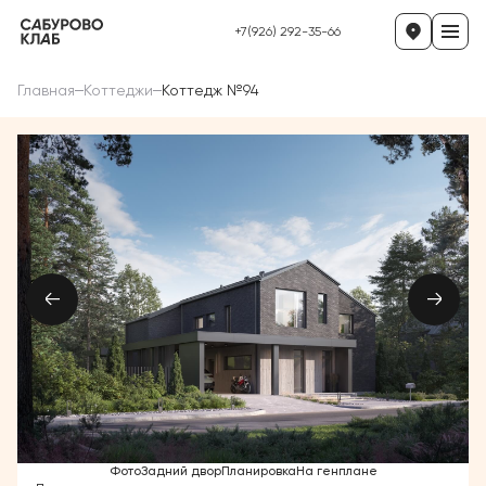
+7(926) 292-35-66
Главная
Коттеджи
Коттедж №94
Фото
Задний двор
Планировка
На генплане